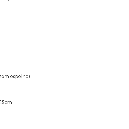
l
1
(sem espelho)
x25cm