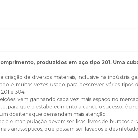
comprimento, produzidos em aço tipo 201. Uma cuba
 criação de diversos materiais, inclusive na indústria g
o e muitas vezes usado para descrever vários tipos di
 201 e 304.
feições, vem ganhando cada vez mais espaço no mercado 
o, para que o estabelecimento alcance o sucesso, é prec
é um dos itens que demandam mais atenção.
apoio e manipulação devem ser lisas, livres de buracos 
iais antissépticos, que possam ser lavados e desinfetado