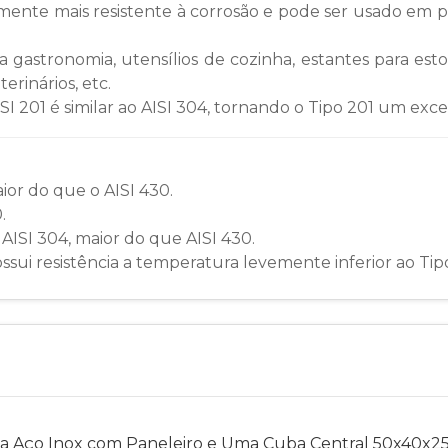
emente mais resistente à corrosão e pode ser usado em 
 gastronomia, utensílios de cozinha, estantes para est
erinários, etc.
ISI 201 é similar ao AISI 304, tornando o Tipo 201 um exc
ior do que o AISI 430.
.
 AISI 304, maior do que AISI 430.
ssui resistência a temperatura levemente inferior ao Tip
a Aço Inox com Paneleiro e Uma Cuba Central 50x40x25