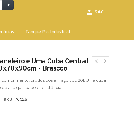
Ir
SAC
mários
Tanque Pia Industrial
aneleiro e Uma Cuba Central
x70x90cm - Brascool
e comprimento, produzidos em aço tipo 201. Uma cuba
 de alta qualidade e resistência.
SKU:
700261