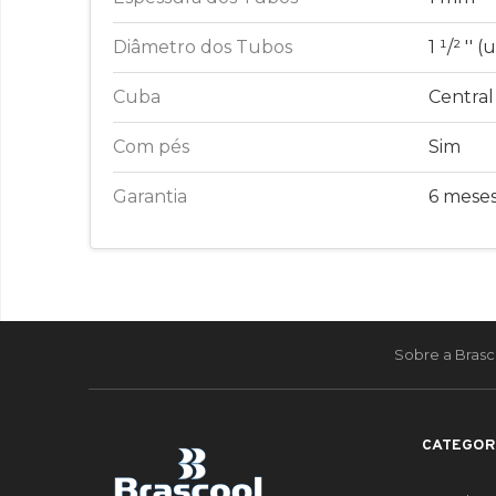
Diâmetro dos Tubos
1 ¹/² ''
Cuba
Central
Com pés
Sim
Garantia
6 mese
Sobre a Brasc
CATEGOR