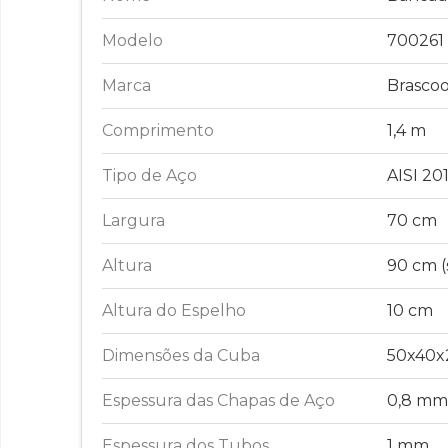
Modelo
700261
Marca
Brascoo
Comprimento
1,4 m
Tipo de Aço
AISI 20
Largura
70 cm
Altura
90 cm 
Altura do Espelho
10 cm
Dimensões da Cuba
50x40
Espessura das Chapas de Aço
0,8 mm
Espessura dos Tubos
1 mm