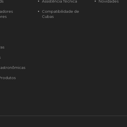
ds
Assistência Técnica
Novidades
radores
Compatibilidade de
ores
Cubas
ras
s
astronômicas
Produtos