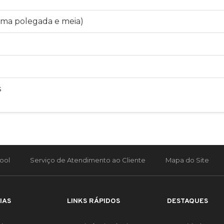
 (uma polegada e meia)
s
ool
Serviço de Atendimento ao Cliente
Mapa do Site
IAS
LINKS RÁPIDOS
DESTAQUES