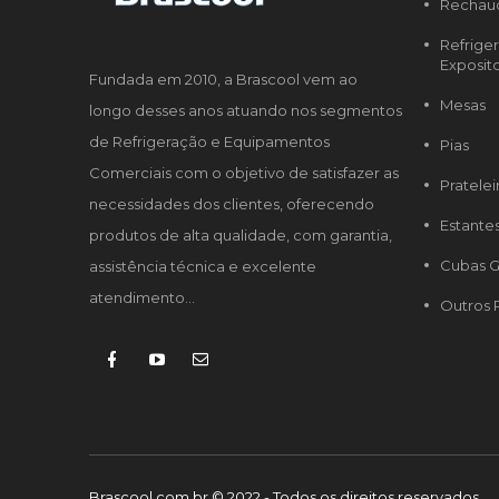
Rechau
Refrige
Exposit
Fundada em 2010, a Brascool vem ao
Mesas
longo desses anos atuando nos segmentos
de Refrigeração e Equipamentos
Pias
Comerciais com o objetivo de satisfazer as
Pratelei
necessidades dos clientes, oferecendo
Estante
produtos de alta qualidade, com garantia,
Cubas G
assistência técnica e excelente
atendimento...
Outros 
Brascool.com.br © 2022 - Todos os direitos reservados.