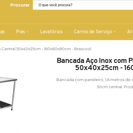
Procurar
ras
Pias
Lavatórios
Carros de Serviço
Ar
 Central 50x40x25cm - 160x60x80cm - Brascool
Bancada Aço Inox com P
50x40x25cm - 160
Bancada com paneleiro, 1,6 metros de
50cm central. Prod