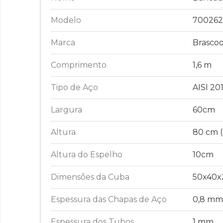
Modelo
700262
Marca
Brascoo
Comprimento
1,6 m
Tipo de Aço
AISI 20
Largura
60cm
Altura
80 cm 
Altura do Espelho
10cm
Dimensões da Cuba
50x40
Espessura das Chapas de Aço
0,8 mm
Espessura dos Tubos
1 mm