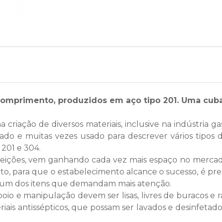
comprimento, produzidos em aço tipo 201. Uma cub
 criação de diversos materiais, inclusive na indústria g
o e muitas vezes usado para descrever vários tipos di
 201 e 304.
feições, vem ganhando cada vez mais espaço no mercado 
o, para que o estabelecimento alcance o sucesso, é prec
é um dos itens que demandam mais atenção.
apoio e manipulação devem ser lisas, livres de buracos 
iais antissépticos, que possam ser lavados e desinfetado