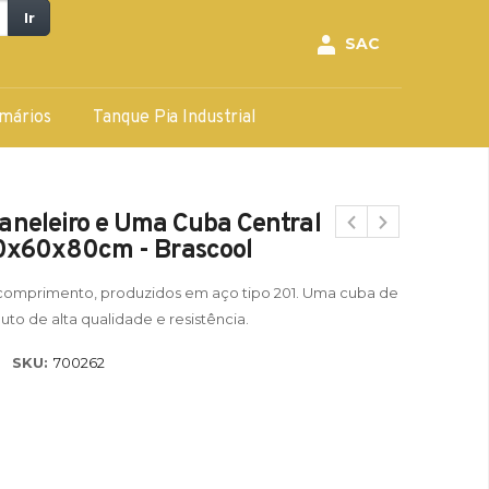
Ir
SAC
mários
Tanque Pia Industrial
aneleiro e Uma Cuba Central
x60x80cm - Brascool
 comprimento, produzidos em aço tipo 201. Uma cuba de
uto de alta qualidade e resistência.
SKU:
700262