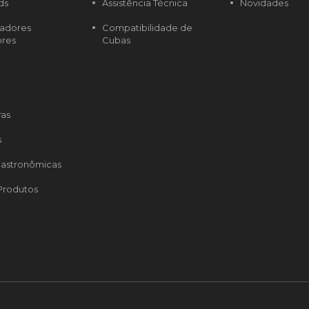
ds
Assistência Técnica
Novidades
radores
Compatibilidade de
ores
Cubas
ras
s
astronômicas
Produtos