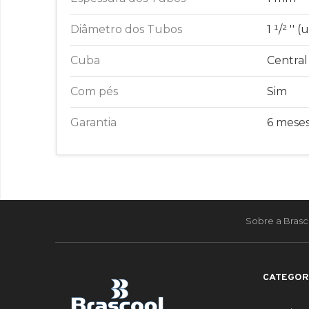
Diâmetro dos Tubos
1 ¹/² ''
Cuba
Central
Com pés
Sim
Garantia
6 mese
Sobre a Brasc
CATEGOR