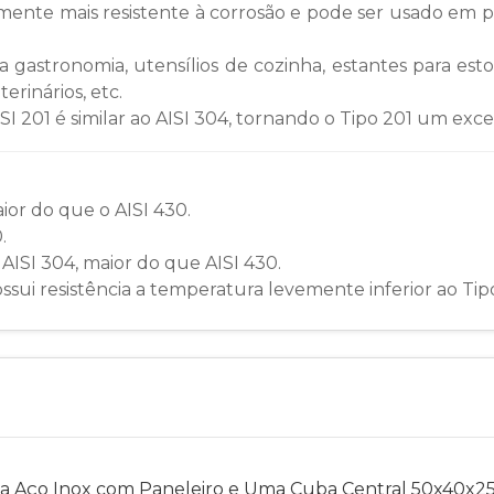
emente mais resistente à corrosão e pode ser usado em 
 gastronomia, utensílios de cozinha, estantes para est
erinários, etc.
ISI 201 é similar ao AISI 304, tornando o Tipo 201 um exc
ior do que o AISI 430.
.
 AISI 304, maior do que AISI 430.
ssui resistência a temperatura levemente inferior ao Tip
a Aço Inox com Paneleiro e Uma Cuba Central 50x40x25