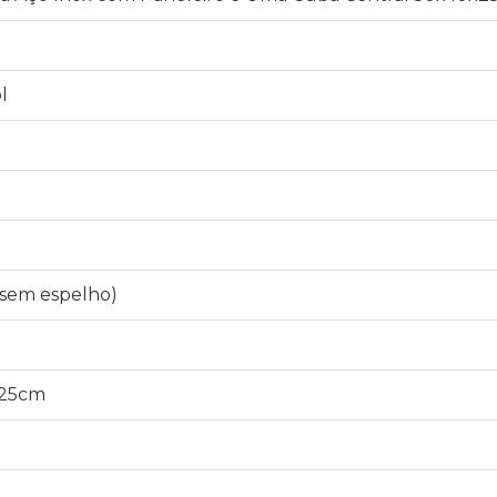
l
1
(sem espelho)
x25cm