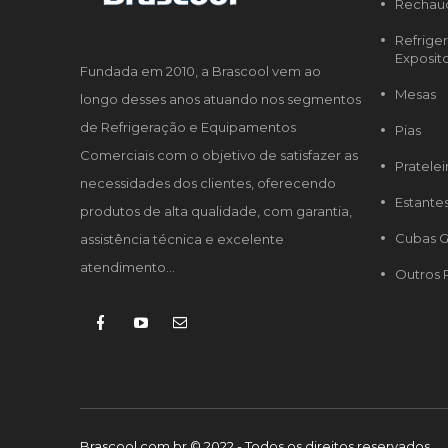
Rechau
Refrige
Exposit
Fundada em 2010, a Brascool vem ao
Mesas
longo desses anos atuando nos segmentos
de Refrigeração e Equipamentos
Pias
Comerciais com o objetivo de satisfazer as
Pratelei
necessidades dos clientes, oferecendo
Estante
produtos de alta qualidade, com garantia,
Cubas G
assistência técnica e excelente
atendimento...
Outros 
Brascool.com.br © 2022 - Todos os direitos reservados.