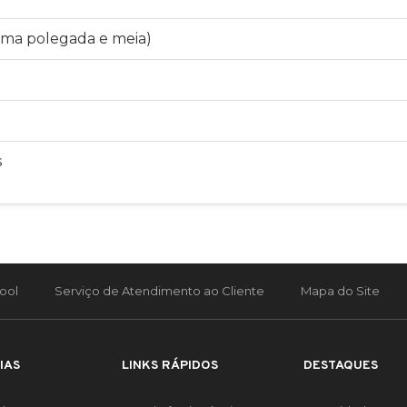
 (uma polegada e meia)
s
ool
Serviço de Atendimento ao Cliente
Mapa do Site
IAS
LINKS RÁPIDOS
DESTAQUES