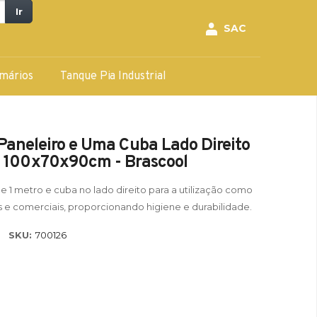
Ir
SAC
mários
Tanque Pia Industrial
aneleiro e Uma Cuba Lado Direito
100x70x90cm - Brascool
1 metro e cuba no lado direito para a utilização como
is e comerciais, proporcionando higiene e durabilidade.
SKU:
700126