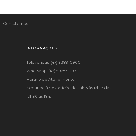
Contate-nos
INFORMAÇÕES
Televendas: (47) 3389-0900
Whatsapp: (47) 99255-3071
Horário de Atendimento
Segunda à Sexta-feira das 8h15 às 12h e das
13h30 as 18h.