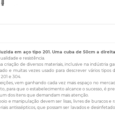
zida em aço tipo 201. Uma cuba de 50cm a direita
alidade e resistência.
 criação de diversos materiais, inclusive na indústria g
o e muitas vezes usado para descrever vários tipos di
 201 e 304.
feições, vem ganhando cada vez mais espaço no mercado 
o, para que o estabelecimento alcance o sucesso, é prec
é um dos itens que demandam mais atenção.
apoio e manipulação devem ser lisas, livres de buracos 
iais antissépticos, que possam ser lavados e desinfetado