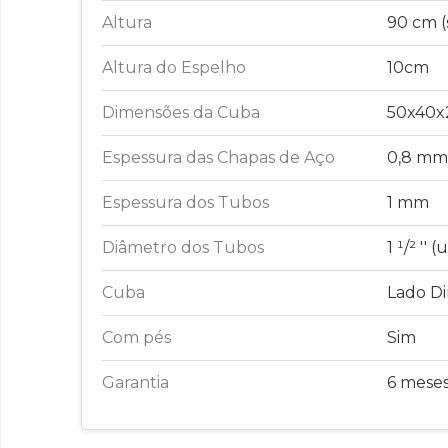
Altura
90 cm 
Altura do Espelho
10cm
Dimensões da Cuba
50x40
Espessura das Chapas de Aço
0,8 mm
Espessura dos Tubos
1 mm
Diâmetro dos Tubos
1 ¹/² ''
Cuba
Lado Di
Com pés
Sim
Garantia
6 mese