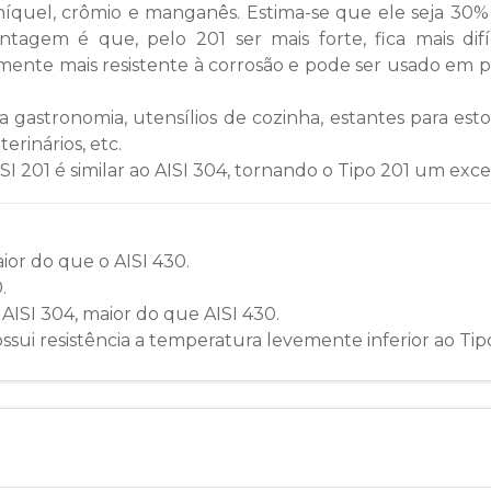
 níquel, crômio e manganês. Estima-se que ele seja 30%
agem é que, pelo 201 ser mais forte, fica mais difíc
emente mais resistente à corrosão e pode ser usado em 
 gastronomia, utensílios de cozinha, estantes para est
erinários, etc.
ISI 201 é similar ao AISI 304, tornando o Tipo 201 um exc
ior do que o AISI 430.
.
 AISI 304, maior do que AISI 430.
ssui resistência a temperatura levemente inferior ao Tip