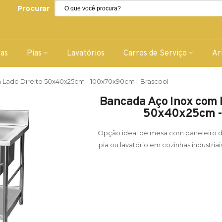
Procurar
ras
Pias
Lavatórios
Carros de Serviço
Ar
Lado Direito 50x40x25cm - 100x70x90cm - Brascool
Bancada Aço Inox com P
50x40x25cm - 
Opção ideal de mesa com paneleiro de 
pia ou lavatório em cozinhas industria