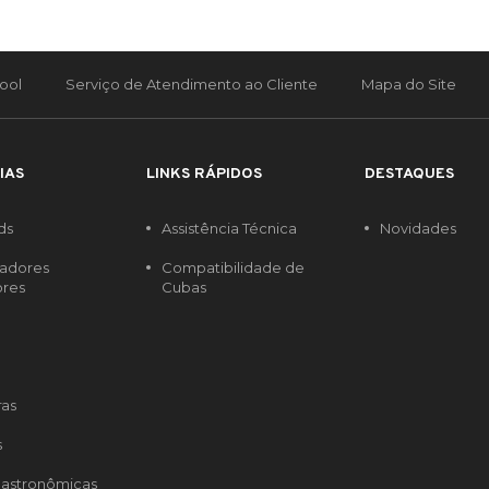
ool
Serviço de Atendimento ao Cliente
Mapa do Site
IAS
LINKS RÁPIDOS
DESTAQUES
ds
Assistência Técnica
Novidades
radores
Compatibilidade de
ores
Cubas
ras
s
astronômicas