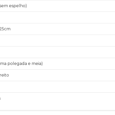
(sem espelho)
x25cm
 (uma polegada e meia)
reito
s