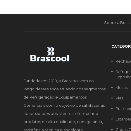
Sobre a Brasc
CATEGOR
Rechau
Refrige
Exposit
Fundada em 2010, a Brascool vem ao
Mesas
longo desses anos atuando nos segmentos
de Refrigeração e Equipamentos
Pias
Comerciais com o objetivo de satisfazer as
Pratelei
necessidades dos clientes, oferecendo
Estante
produtos de alta qualidade, com garantia,
Cubas G
assistência técnica e excelente