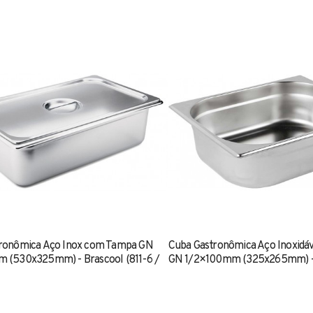
ronômica Aço Inox com Tampa GN
Cuba Gastronômica Aço Inoxidáv
 (530x325mm) - Brascool (811-6 /
GN 1/2×100mm (325x265mm) -