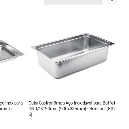
ço Inox para
Cuba Gastronômica Aço Inoxidável para Buffet
5mm) -
GN 1/1×150mm (530x325mm) - Brascool (811-
6)