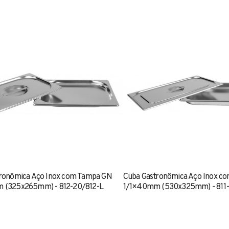
ronômica Aço Inox com Tampa GN
Cuba Gastronômica Aço Inox c
 (325x265mm) - 812-20/812-L
1/1×40mm (530x325mm) - 811-