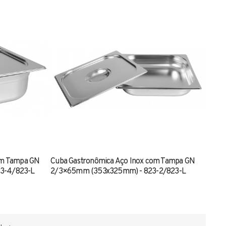
om Tampa GN
Cuba Gastronômica Aço Inox com Tampa GN
3-4/823-L
2/3×65mm (353x325mm) - 823-2/823-L