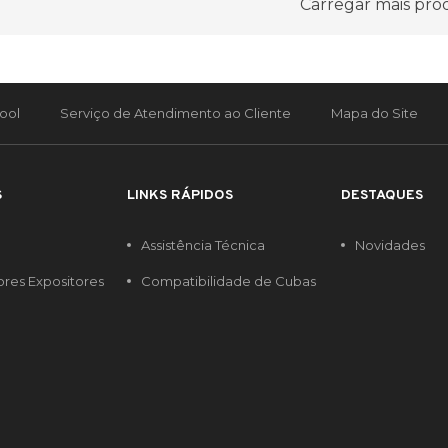
Carregar mais pro
ool
Serviço de Atendimento ao Cliente
Mapa do Site
S
LINKS RÁPIDOS
DESTAQUES
Assistência Técnica
Novidades
ores Expositores
Compatibilidade de Cubas