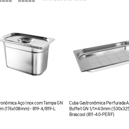
ronômica Aço Inox com Tampa GN
Cuba Gastronômica Perfurada A
 (176x108mm) - 819-4/819-L
Buffet GN 1/1×40mm (530x32
Brascool (811-40-PERF)