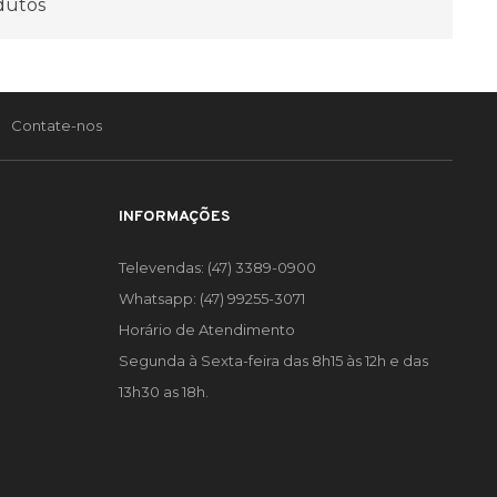
dutos
Contate-nos
INFORMAÇÕES
Televendas: (47) 3389-0900
Whatsapp: (47) 99255-3071
Horário de Atendimento
Segunda à Sexta-feira das 8h15 às 12h e das
13h30 as 18h.