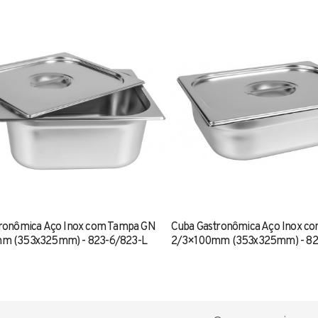
ronômica Aço Inox com Tampa GN
Cuba Gastronômica Aço Inox c
m (353x325mm) - 823-6/823-L
2/3×100mm (353x325mm) - 82