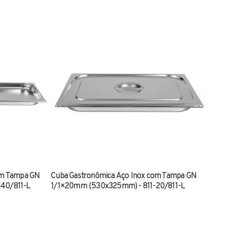
om Tampa GN
Cuba Gastronômica Aço Inox com Tampa GN
40/811-L
1/1×20mm (530x325mm) - 811-20/811-L