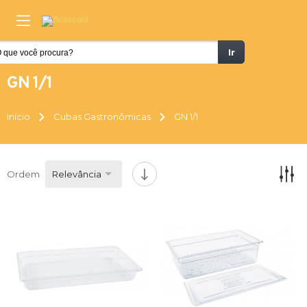
Ir
GN 1/1
Início
Cubas Gastronômicas
GN 1/1
Ordem
Relevância