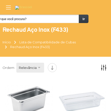
Ir
Rechaud Aço Inox (F433)
Início
Lista de Compatibilidade de Cubas
Rechaud Aço Inox (F433)
Ordem
Relevância