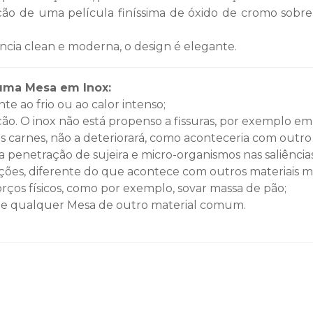
o de uma película finíssima de óxido de cromo sobre
cia clean e moderna, o design é elegante.
 uma Mesa em Inox:
nte ao frio ou ao calor intenso;
cção. O inox não está propenso a fissuras, por exemplo
 carnes, não a deteriorará, como aconteceria com outro 
 a penetração de sujeira e micro-organismos nas saliênc
ções, diferente do que acontece com outros materiais m
orços físicos, como por exemplo, sovar massa de pão;
que qualquer Mesa de outro material comum.