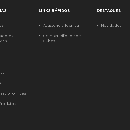
IAS
LINKS RÁPIDOS
DESTAQUES
ds
Assistência Técnica
Novidades
radores
Compatibilidade de
ores
Cubas
ras
s
astronômicas
Produtos