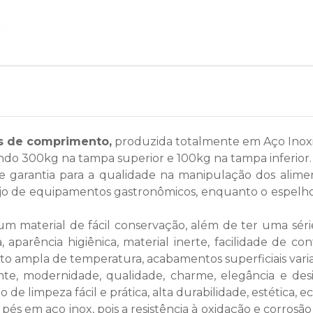
os de comprimento,
produzida totalmente em Aço Inoxid
endo 300kg na tampa superior e 100kg na tampa inferior.
e garantia para a qualidade na manipulação dos alim
nejo de equipamentos gastronômicos, enquanto o espelho, 
m material de fácil conservação, além de ter uma série
a, aparência higiênica, material inerte, facilidade de c
 ampla de temperatura, acabamentos superficiais variado
te, modernidade, qualidade, charme, elegância e de
 de limpeza fácil e prática, alta durabilidade, estética, 
s em aço inox, pois a resistência à oxidação e corrosão