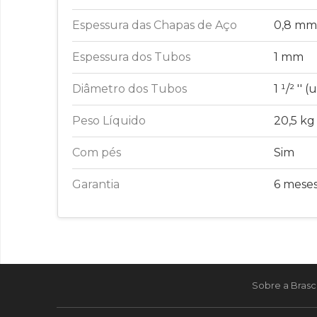
Espessura das Chapas de Aço
0,8 mm
Espessura dos Tubos
1 mm
Diâmetro dos Tubos
1 ¹/² ''
Peso Líquido
20,5 kg
Com pés
Sim
Garantia
6 mese
Sobre a Brasc