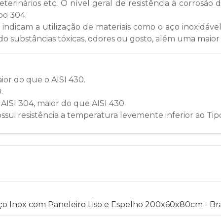
terinários etc. O nível geral de resistência à corrosão d
po 304.
is, indicam a utilização de materiais como o aço inoxid
 substâncias tóxicas, odores ou gosto, além uma maior du
ior do que o AISI 430.
.
 AISI 304, maior do que AISI 430.
ssui resistência a temperatura levemente inferior ao Tip
o Inox com Paneleiro Liso e Espelho 200x60x80cm - Br