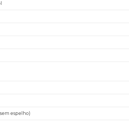
l
1
(sem espelho)