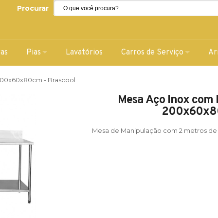
Procurar
ras
Pias
Lavatórios
Carros de Serviço
Ar
 200x60x80cm - Brascool
Mesa Aço Inox com P
200x60x80
Mesa de Manipulação com 2 metros de 