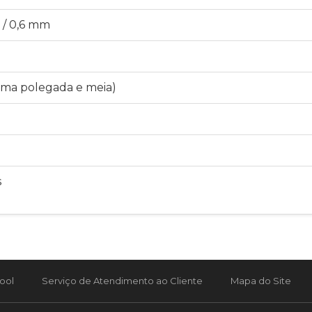
 / 0,6 mm
 (uma polegada e meia)
s
ool
Serviço de Atendimento ao Cliente
Mapa do Site