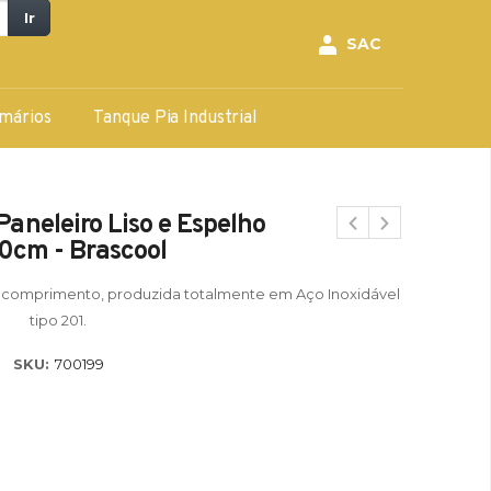
Ir
SAC
mários
Tanque Pia Industrial
aneleiro Liso e Espelho
cm - Brascool
comprimento, produzida totalmente em Aço Inoxidável
tipo 201.
SKU:
700199