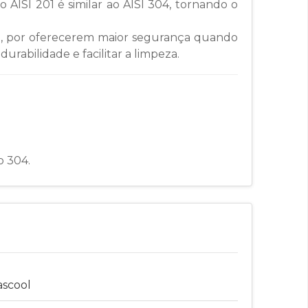
o AISI 201 é similar ao AISI 304, tornando o
ável, por oferecerem maior segurança quando
rabilidade e facilitar a limpeza.
o 304.
ascool