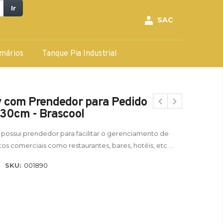
Ir
SAC
mários
Tanque Pia Industrial
y com Prendedor para Pedido
 30cm - Brascool
possui prendedor para facilitar o gerenciamento de
comerciais como restaurantes, bares, hotéis, etc ...
SKU:
001890