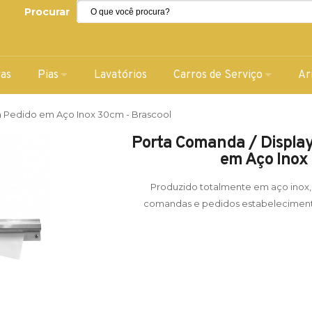
Procurar
ras
Pias
Lavatórios
Carros de Serviço
Ar
 Pedido em Aço Inox 30cm - Brascool
Porta Comanda / Displa
em Aço Inox
Produzido totalmente em aço inox, 
comandas e pedidos estabelecimentos 