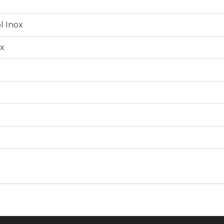
l Inox
ox
1