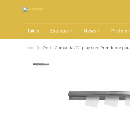
Início
Estantes
Mesas
Pratelei
Início
Porta Comanda / Display com Prendedor para