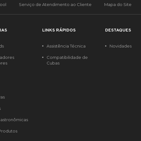
ool
Serviço de Atendimento ao Cliente
Mapa do Site
IAS
LINKS RÁPIDOS
DESTAQUES
ds
Assistência Técnica
Novidades
radores
Compatibilidade de
ores
Cubas
ras
s
astronômicas
Produtos