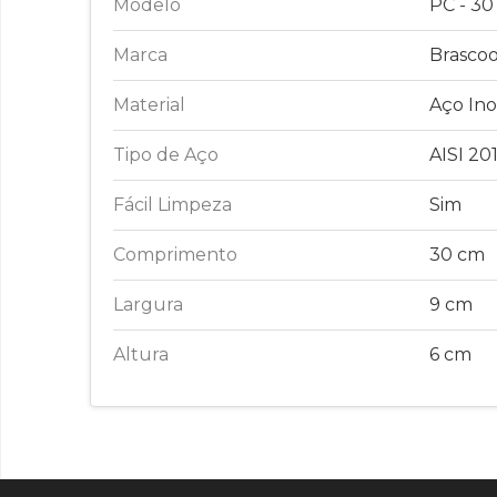
Modelo
PC - 30
Marca
Brascoo
Material
Aço In
Tipo de Aço
AISI 20
Fácil Limpeza
Sim
Comprimento
30 cm
Largura
9 cm
Altura
6 cm