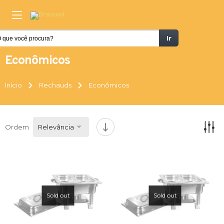
Ir
Econômicos
Início
Rechauds
Econômicos
Ordem
Relevância
Sold out
Sold out