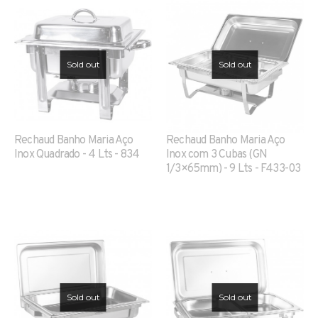
Sold out
Sold out
Rechaud Banho Maria Aço
Rechaud Banho Maria Aço
Inox Quadrado - 4 Lts - 834
Inox com 3 Cubas (GN
1/3×65mm) - 9 Lts - F433-03
Sold out
Sold out