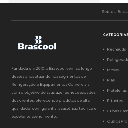
Sobre a Brasc
CATEGORIA
Rechauds
Refrigerad
Fundada em 2010, a Brascool vem ao longo
Mesas
desses anos atuando nos segmentos de
Pias
Refrigeração e Equipamentos Comerciais
Prateleiras
com o objetivo de satisfazer as necessidades
dos clientes, oferecendo produtos de alta
Estantes
qualidade, com garantia, assistência técnica e
Cubas Gas
excelente atendimento...
Outros Pro