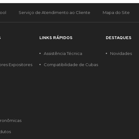
ool
Serviço de Atendimento ao Cliente
Mapa do Site
S
LINKS RÁPIDOS
DESTAQUES
Assistência Técnica
Novidades
ores Expositores
Compatibilidade de Cubas
tronômicas
dutos