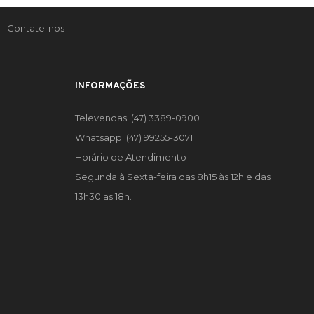
Contate-nos
INFORMAÇÕES
Televendas: (47) 3389-0900
Whatsapp: (47) 99255-3071
Horário de Atendimento
Segunda à Sexta-feira das 8h15 às 12h e das
13h30 as 18h.