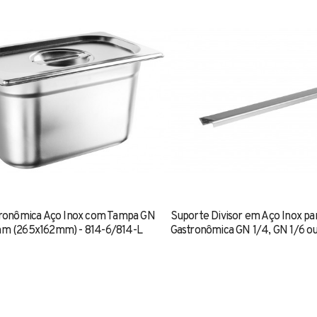
ronômica Aço Inox com Tampa GN
Suporte Divisor em Aço Inox pa
m (265x162mm) - 814-6/814-L
Gastronômica GN 1/4, GN 1/6 o