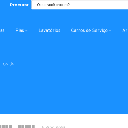
Procurar
ras
Pias
Lavatórios
Carros de Serviço
Ar
GN 1/4
8 Produto(s)