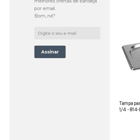
melhores ofertas de bandeja
por email.
Bom, né?
Assinar
Tampa par
1/4 - 814-